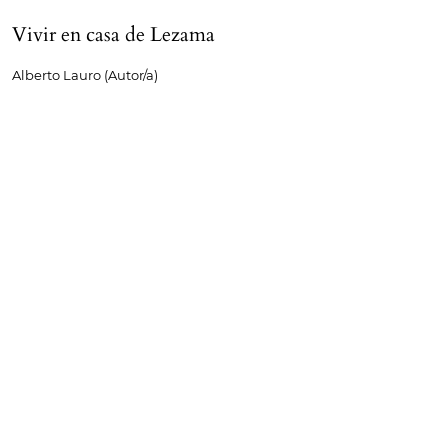
Vivir en casa de Lezama
Alberto Lauro (Autor/a)
88-93
PDF
Primeras letras
Poesía autorizada, anuario y tradición